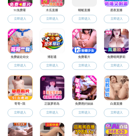
午，嘉兴大学小黄
教职员工齐聚一堂
活动现场洋
涨，纷纷挽起袖子
花，每一道弧线、
地制作糯米皮、调
好瞬间。活动还贴
此次活动不
忙的工作之余，放
怀，同时也
密切
了
展。